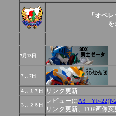
「オペレ
を
7月13日
７月7日
リンク更新
４月１７日
レビューに
A3 YF-22(N
３月２６日
リンク更新、TOP画像変